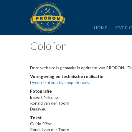
Overslaan
en
naar
de
inhoud
HOME
OVER 
gaan
Colofon
Deze website is gemaakt in opdracht van PRORON - Ta
Vormgeving en technische realisatie
Dycon - Interactive experiences.
Fotografie
Egbert Nijkamp
​Ronald van der Toorn
Dassy.eu
Tekst
Guido Piëst
Ronald van der Toorn