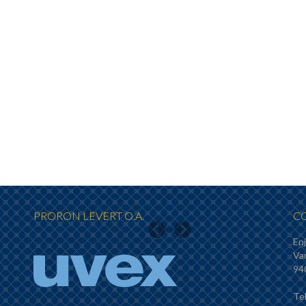
PRORON LEVERT O.A.
C
Enj
Next
Va
94
Te