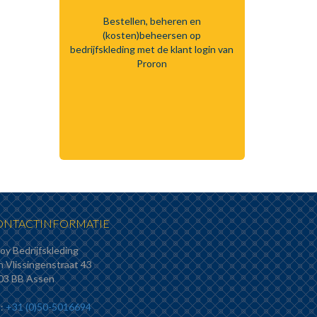
Bestellen, beheren en
(kosten)beheersen op
bedrijfskleding met de klant login van
Proron
ONTACTINFORMATIE
oy Bedrijfskleding
n Vlissingenstraat 43
03 BB Assen
l:
+31 (0)50-5016694