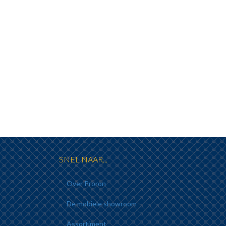
SNEL NAAR...
Over Proron
De mobiele showroom
Assortiment