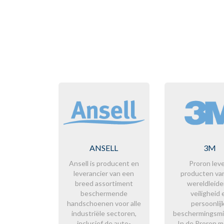
ANSELL
3M
Ansell is producent en
Proron lev
leverancier van een
producten va
breed assortiment
wereldleider
beschermende
veiligheid 
handschoenen voor alle
persoonlij
industriële sectoren,
beschermingsmi
inclusief de auto-
In de Proron m