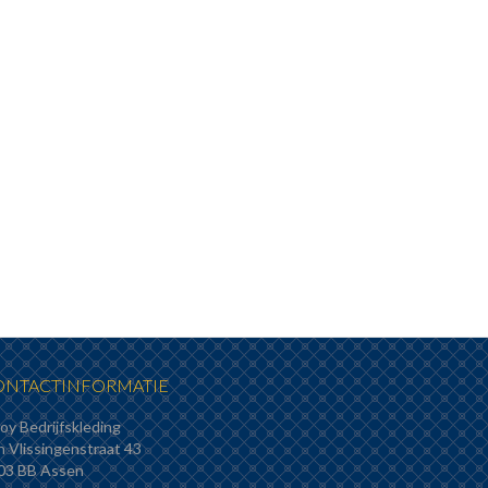
ONTACTINFORMATIE
oy Bedrijfskleding
n Vlissingenstraat 43
03 BB Assen