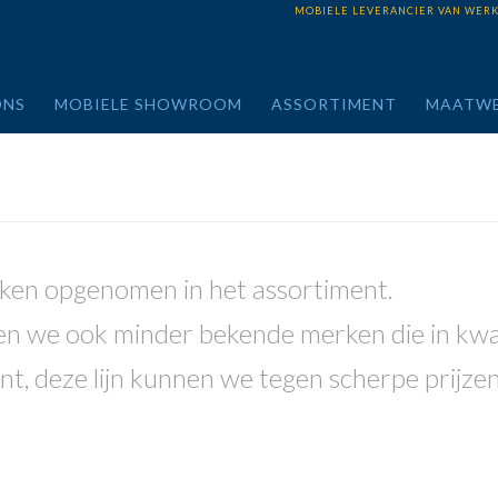
MOBIELE LEVERANCIER VAN WER
ONS
MOBIELE SHOWROOM
ASSORTIMENT
MAATW
rken opgenomen in het assortiment.
 we ook minder bekende merken die in kwal
t, deze lijn kunnen we tegen scherpe prijze