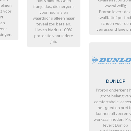
niets minder. Geen
helmen
vooral veilig.
franje dus, die nergens
kt voor
Proron levert dez
voor nodig is en
rt,
kwalitatief perfec
waardoor u alleen maar
 en
schoen voor een
teveel zou betalen.
zeer
verrassend lage pri
Havep biedt u 100%
vingen.
protectie voor iedere
job.
DUNLOP
Proron onderkent 
grote belang va
comfortabele laarzen
het goed en prett
kunnen uitvoeren 
werkzaamheden. Pr
levert Dunlop
werklaarzen voo