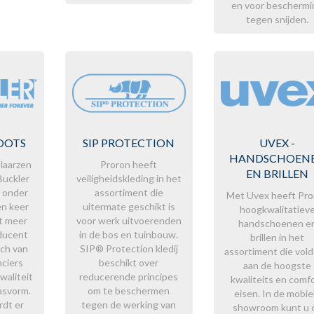
en voor beschermi
tegen snijden.
OOTS
SIP PROTECTION
UVEX -
HANDSCHOEN
 laarzen
Proron heeft
EN BRILLEN
Buckler
veiligheidskleding in het
n onder
assortiment die
Met Uvex heeft Pro
én keer
uitermate geschikt is
hoogkwalitatiev
t meer
voor werk uitvoerenden
handschoenen e
ducent
in de bos en tuinbouw.
brillen in het
ich van
SIP® Protection kledij
assortiment die vol
nciers
beschikt over
aan de hoogste
waliteit
reducerende principes
kwaliteits en comf
asvorm.
om te beschermen
eisen. In de mobie
dt er
tegen de werking van
showroom kunt u 