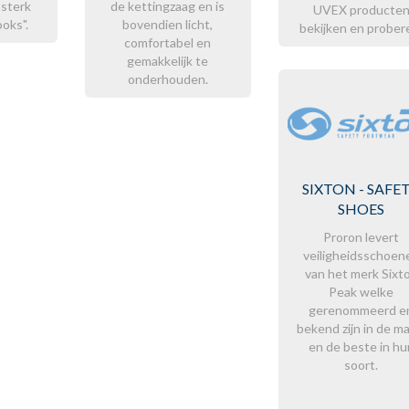
 sterk
de kettingzaag en is
UVEX producte
ooks".
bovendien licht,
bekijken en prober
comfortabel en
gemakkelijk te
onderhouden.
SIXTON - SAFE
SHOES
Proron levert
veiligheidsschoen
van het merk Sixt
Peak welke
gerenommeerd e
bekend zijn in de m
en de beste in hu
soort.