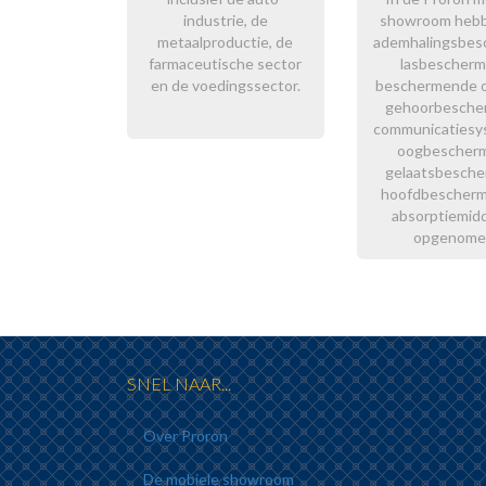
industrie, de
showroom heb
metaalproductie, de
ademhalingsbes
farmaceutische sector
lasbescherm
en de voedingssector.
beschermende ov
gehoorbesche
communicatiesy
oogbescherm
gelaatsbesche
hoofdbescherm
absorptiemid
opgenome
SNEL NAAR...
Over Proron
De mobiele showroom