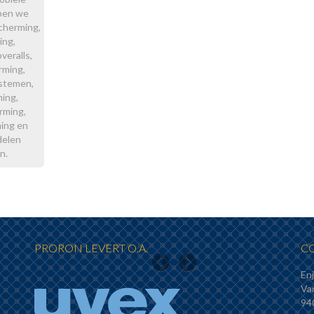
ben we
cherming,
ing,
eralls,
rming,
stemen,
ing,
rming,
ing en
delen
n.
PRORON LEVERT O.A.
C
Enj
Next
Va
94