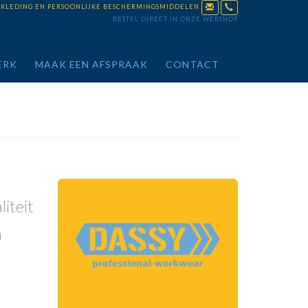
KKLEDING EN PERSOONLIJKE BESCHERMINGSMIDDELEN
BESTEL DIRECT IN ONZE WEBSHOP
ERK
MAAK EEN AFSPRAAK
CONTACT
Naar de webshop
iteit
n