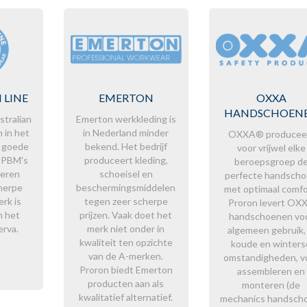
 LINE
EMERTON
OXXA
HANDSCHOEN
stralian
Emerton werkkleding is
 in het
in Nederland minder
OXXA® producee
m goede
bekend. Het bedrijf
voor vrijwel elke
 PBM's
produceert kleding,
beroepsgroep d
veren
schoeisel en
perfecte handsch
herpe
beschermingsmiddelen
met optimaal comfo
erk is
tegen zeer scherpe
Proron levert OX
n het
prijzen. Vaak doet het
handschoenen vo
rva.
merk niet onder in
algemeen gebruik, 
kwaliteit ten opzichte
koude en winters
van de A-merken.
omstandigheden, v
Proron biedt Emerton
assembleren en
producten aan als
monteren (de
kwalitatief alternatief.
mechanics handsch