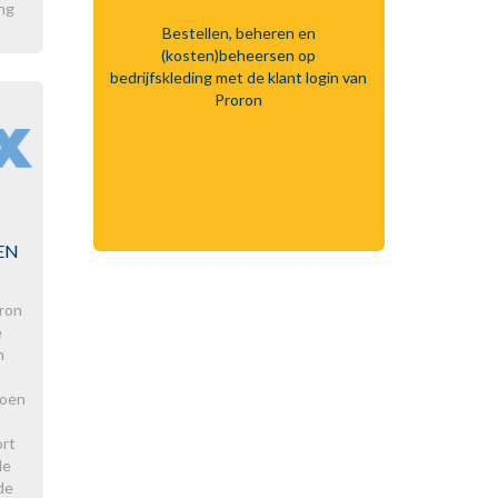
ng
Bestellen, beheren en
(kosten)beheersen op
bedrijfskleding met de klant login van
Proron
EN
ron
e
n
doen
ort
le
de