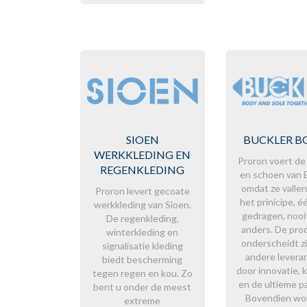
SIOEN
BUCKLER B
WERKKLEDING EN
Proron voert de
REGENKLEDING
en schoen van 
omdat ze valle
Proron levert gecoate
het prinicipe, é
werkkleding van Sioen.
gedragen, nooi
De regenkleding,
anders. De pro
winterkleding en
onderscheidt z
signalisatie kleding
andere levera
biedt bescherming
door innovatie, k
tegen regen en kou. Zo
en de ultieme p
bent u onder de meest
Bovendien wor
extreme