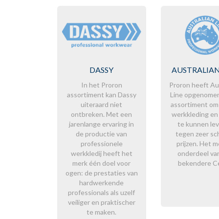
DASSY
AUSTRALIAN
In het Proron
Proron heeft Au
assortiment kan Dassy
Line opgenomen
uiteraard niet
assortiment o
ontbreken. Met een
werkkleding en
jarenlange ervaring in
te kunnen le
de productie van
tegen zeer sc
professionele
prijzen. Het m
werkkledij heeft het
onderdeel va
merk één doel voor
bekendere Ce
ogen: de prestaties van
hardwerkende
professionals als uzelf
veiliger en praktischer
te maken.