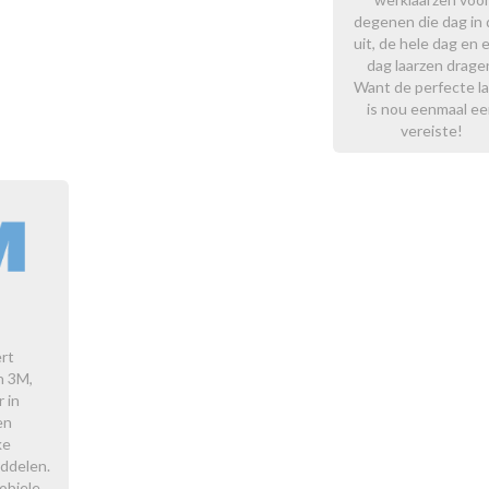
degenen die dag in 
uit, de hele dag en 
dag laarzen drage
Want de perfecte la
is nou eenmaal e
vereiste!
ert
n 3M,
 in
en
ke
ddelen.
obiele