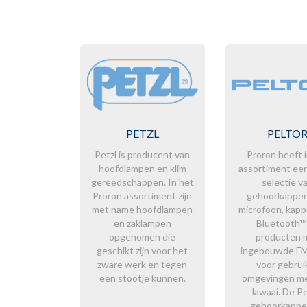
PETZL
PELTO
Petzl is producent van
Proron heeft 
hoofdlampen en klim
assortiment ee
gereedschappen. In het
selectie v
Proron assortiment zijn
gehoorkappe
met name hoofdlampen
microfoon, kap
en zaklampen
Bluetooth™
opgenomen die
producten 
geschikt zijn voor het
ingebouwde FM 
zware werk en tegen
voor gebruik
een stootje kunnen.
omgevingen me
lawaai. De Pe
gehoorkappe