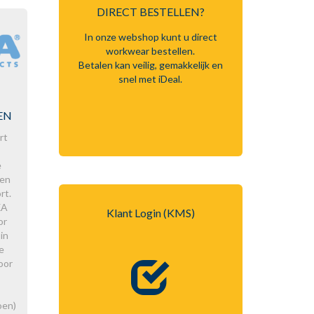
DIRECT BESTELLEN?
In onze webshop kunt u direct
workwear bestellen.
Betalen kan veilig, gemakkelijk en
snel met iDeal.
EN
rt
e
oen
Inloggen
rt.
XA
Klant Login (KMS)
or
in
e
oor
oen)