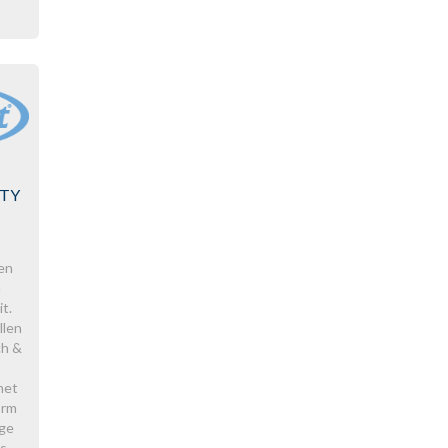
ETY
en
m
t.
llen
ch &
met
orm
ge
s,