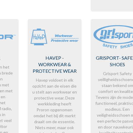
R
HAVEP -
GRISPORT- SAF
WORKWEAR &
SHOES
in het
PROTECTIVE WEAR
n brede
Grisport Safety
an
veilligheidsschoen
Havep voldoet in elk
n met
staan bekend o
opzicht aan de eisen die
pen met
comfort en kwalitei
u stelt aan workwear en
 en
Tevens zijn de mode
protective wear. Deze
met
functioneel, praktis
werkkleding heeft
radio,
modieus. Een
Proron opgenomen
 in
veiligheidsschoen 
omdat het bij dit merkt
t veel
een perfecte pasv
draait om de essentie.
ltor
en door nauwkeuri
Niets meer, maar ook
n en
kwaliteitscontrole